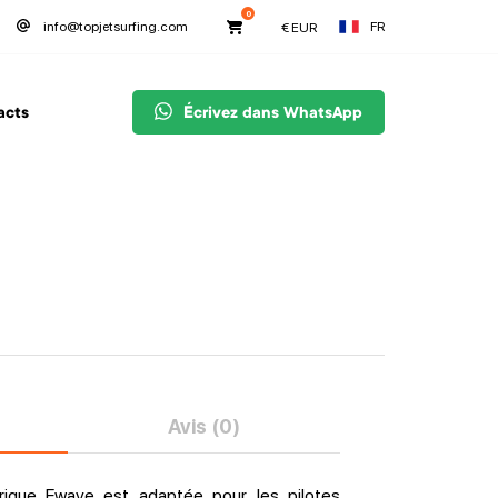
0
FR
info@topjetsurfing.com
€
EUR
acts
Écrivez dans WhatsApp
Avis (0)
rique Ewave est adaptée pour les pilotes