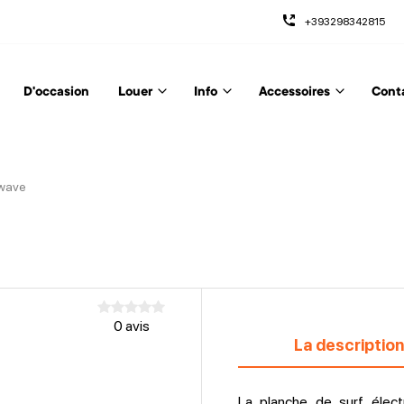
+393298342815
D'occasion
Louer
Info
Accessoires
Cont
wave
0 avis
La description
La planche de surf élect