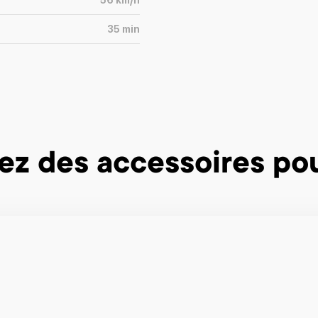
56
km/h
35
min
ez des accessoires
pou