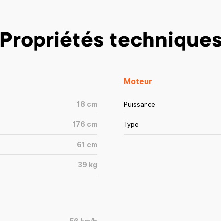
Propriétés technique
Moteur
18
cm
Puissance
176
cm
Type
61
cm
39
kg