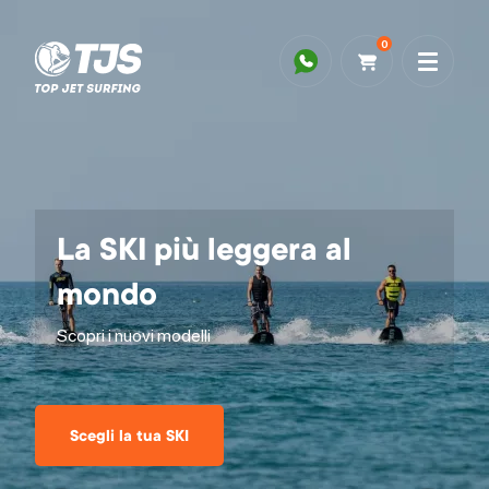
0
La SKI più leggera al
mondo
Scopri i nuovi modelli
Scegli la tua SKI