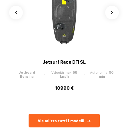
Jetsurf Race DFI SL
Jetboard
Velocità max
:
58
Autonomia
:
90
Benzina
km/h
min
10990 €
Visualizza tutti i modelli