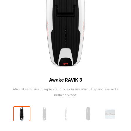
Awake RAVIK 3
Aliquet sed risus ut sapien faucibus cursus enim. Suspendisse sed e
nulla habitant.