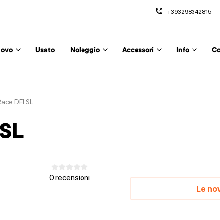
+393298342815
ovo
Usato
Noleggio
Accessori
Info
Co
Race DFI SL
 SL
0 recensioni
Le nov