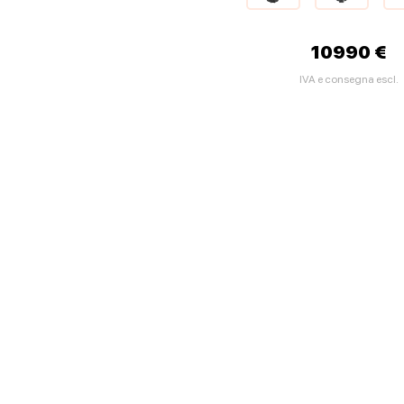
10990 €
IVA e consegna escl.