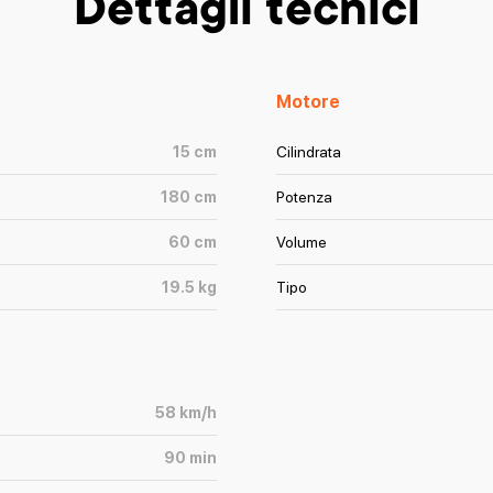
Dettagli tecnici
Motore
15
cm
Cilindrata
180
cm
Potenza
60
cm
Volume
19.5
kg
Tipo
58
km/h
90
min