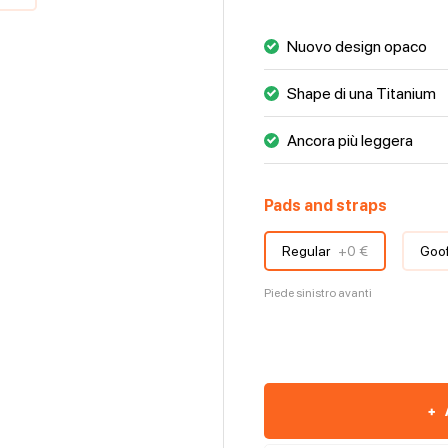
motorizzata JETSURF®
Nuovo design opaco
Shape di una Titanium
Ancora più leggera
Pads and straps
Regular
+
0 €
Goo
Piede sinistro avanti
+