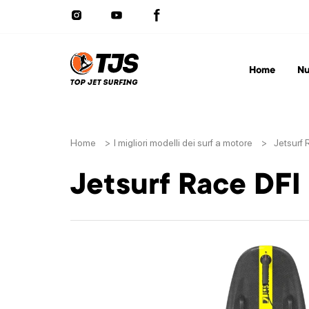
Home
Nu
Home
>
I migliori modelli dei surf a motore
>
Jetsurf 
Jetsurf Race DFI