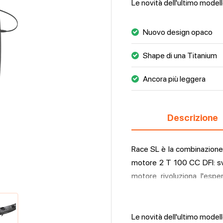
Le novità dell'ultimo model
Nuovo design opaco
Shape di una Titanium
Ancora più leggera
Descrizione
Race SL è la combinazione o
motore 2 T 100 CC DFI: s
motore rivoluziona l'espe
all'avanguardia di iniezion
testato in condizioni di 
Worldcup, garantendo le 
Le novità dell'ultimo model