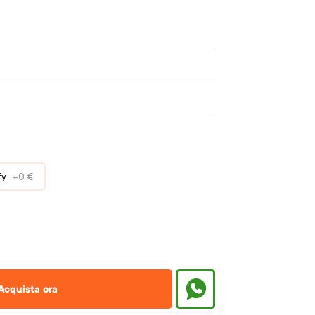
fy
+
0 €
Acquista ora