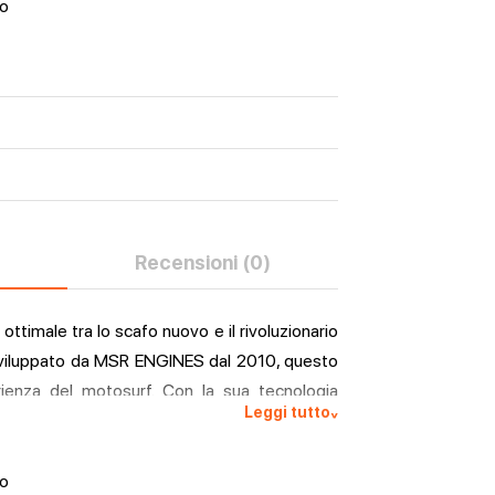
lo
Recensioni (0)
ttimale tra lo scafo nuovo e il rivoluzionario
viluppato da MSR ENGINES dal 2010, questo
rienza del motosurf. Con la sua tecnologia
Leggi tutto
^
e diretta del carburante, è stato rigorosamente
surf estreme e gare ad alto rischio MotoSurf
massime prestazioni per la tavola da surf
lo