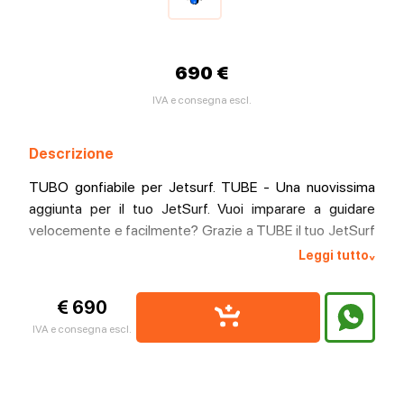
690 €
IVA e consegna escl.
Descrizione
TUBO gonfiabile per Jetsurf. TUBE - Una nuovissima
aggiunta per il tuo JetSurf. Vuoi imparare a guidare
velocemente e facilmente? Grazie a TUBE il tuo JetSurf
diventerà più sicuro e stabile, soprattutto quando vuoi
Leggi tutto
^
condividerlo con i tuoi figli. Galleggia persino! Ecco
perché TUBE è l'aggiunta giusta per ogni JetSurf. Con un
€ 690
design gonfiabile di facile utilizzo, il TUBO di gomma è
IVA e consegna escl.
facile da riporre e molto intuitivo per il trasporto. Il
montaggio richiede solo pochi minuti. SCOPRI NUOVE
OPPORTUNITÀ CON JETSURF! Più stabilità Nuota
meglio Facilmente gonfiabile Montaggio veloce Leggero