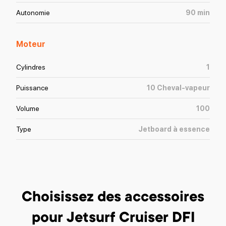
Autonomie
90
min
Moteur
Cylindres
1
Puissance
10
Cheval-vapeur
Volume
100
Type
Jetboard à essence
Choisissez des accessoires
pour Jetsurf Cruiser DFI