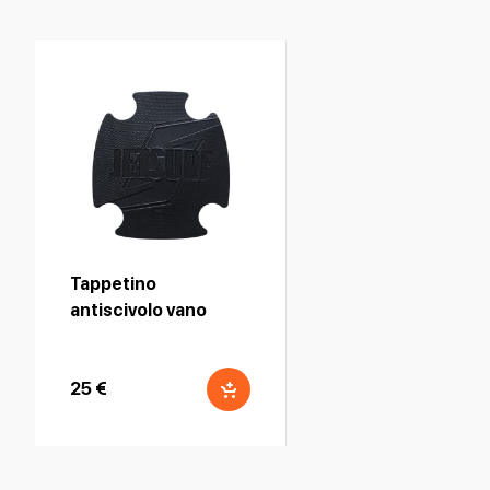
Tappetino
antiscivolo vano
motore - Nero
25 €