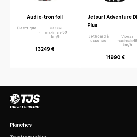
Audi e-tron foil
Jetsurf Adventure D
Plus
Électrique
Vitesse
maximale
:
50
Jetboard à
Vitesse
km/h
essence
maximale
:
5
km/h
13249 €
11990 €
Planches