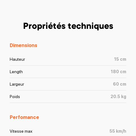
Propriétés techniques
Dimensions
Hauteur
15
cm
Length
180
cm
Largeur
60
cm
Poids
20.5
kg
Perfomance
Vitesse max
55
km/h