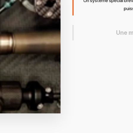
Un système spécial brev
puis
Une m