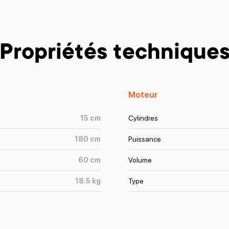
Propriétés technique
Moteur
15
cm
Cylindres
180
cm
Puissance
60
cm
Volume
18.5
kg
Type