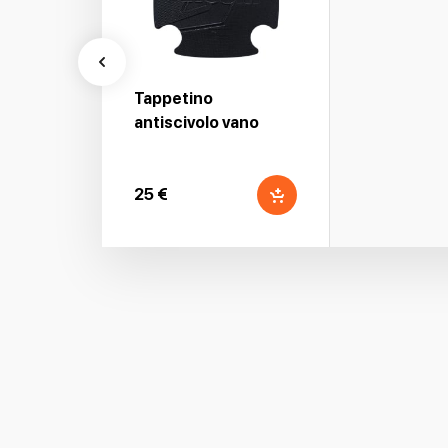
Tappetino
antiscivolo vano
motore - Nero
25 €