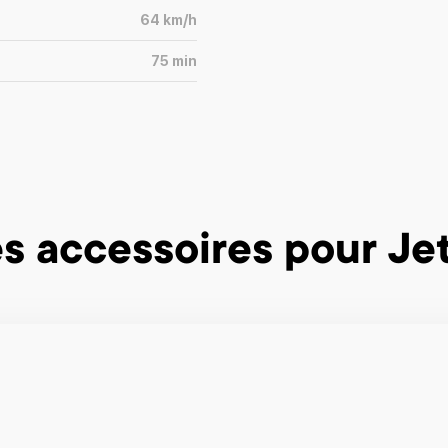
64
km/h
75
min
s accessoires
pour Jet