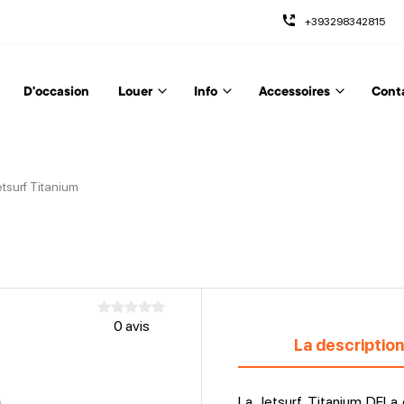
+393298342815
D'occasion
Louer
Info
Accessoires
Cont
etsurf Titanium
0 avis
La description
La Jetsurf Titanium DFI a