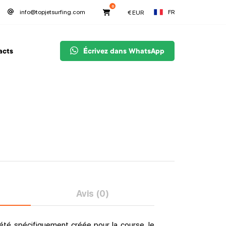
0
FR
info@topjetsurfing.com
€
EUR
acts
Écrivez dans WhatsApp
Avis (0)
 été spécifiquement créée pour la course, le