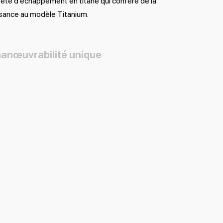
eté d’échappement en titane qui confère de la
sance au modèle Titanium.
anœuvrabilité unique