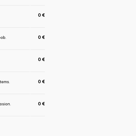
0 €
bob.
0 €
0 €
stems.
0 €
osion.
0 €