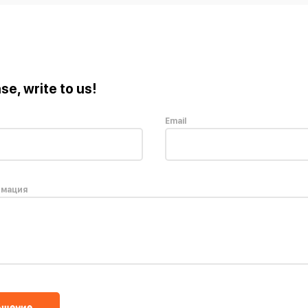
se, write to us!
Email
рмация