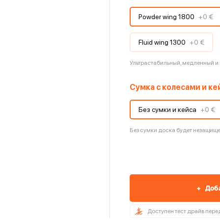
Powder wing 1800
+
0 €
Fluid wing 1300
+
0 €
Ультрастабильный, медленный и
Сумка с колесами и к
Без сумки и кейса
+
0 €
Без сумки доска будет незащище
+
Доб
Доступен тест драйв пере