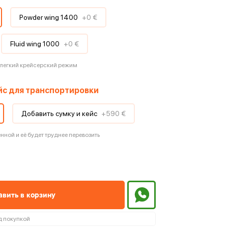
Powder wing 1400
+
0 €
Fluid wing 1000
+
0 €
 легкий крейсерский режим
ейс для транспортировки
Добавить сумку и кейс
+
590 €
нной и её будет труднее перевозить
авить в корзину
д покупкой