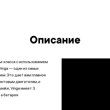
Описание
ум-класса с использованием
Vinga — один из самых
ем. Это дает вам плавное
винтовым двигателям, и
wake, Vinga имеет 3
, а батарея