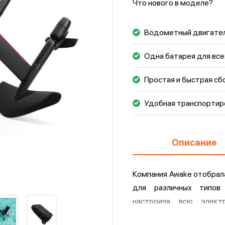
Что нового в моделе?
Водометный двигате
Одна батарея для вс
Простая и быстрая сб
Удобная транспортир
Описание
Компания Awake отобрал
для различных типов
настроила всю элект
ощущения во время кат