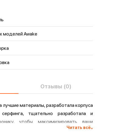
ль
ех моделей Awake
орка
овка
Отзывы (0)
а лучшие материалы, разработала корпуса
 серфинга, тщательно разработала и
ронику, чтобы максимизировать ваши
Читать всё
^
ания, независимо от того, ищете ли вы