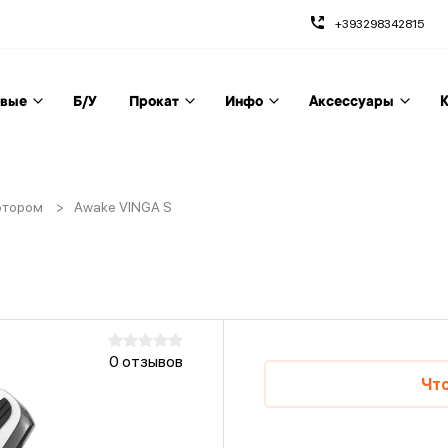
+393298342815
вые
Б/У
Прокат
Инфо
Аксессуары
К
отором
>
Awake VINGA S
0 отзывов
Что