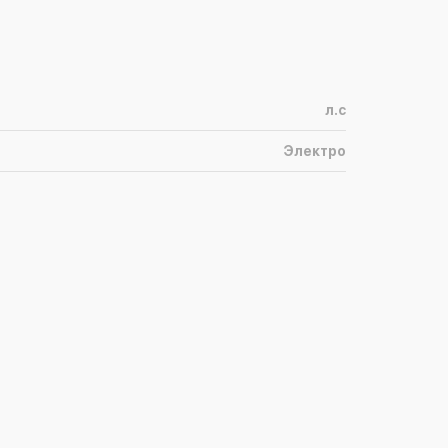
л.с
Электро