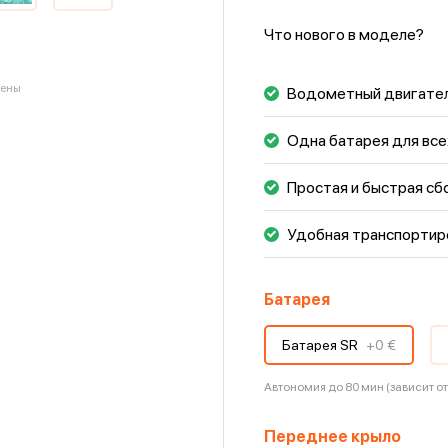
адреналина или просто 
повороты на умеренной
Что нового в моделе?
выбирать между более 
релаксом.
чены
Водометный двигате
Одна батарея для вс
Простая и быстрая сб
Удобная транспортир
Батарея
Батарея SR
+
0 €
Автономия до 80 мин (зависит от
Переднее крыло