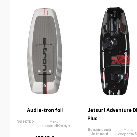
Audi e-tron foil
Jetsurf Adventure D
Plus
Электро
Макс.
скорость
:
50
км/ч
Бензиновый
Макс.
Jetboard
скорость
:
5