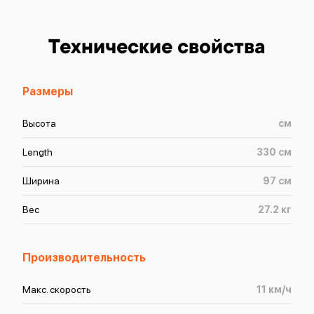
Технические свойства
Размеры
Высота
см
Length
330
см
Ширина
97
см
Вес
27.2
кг
Производительность
Макс. скорость
11
км/ч