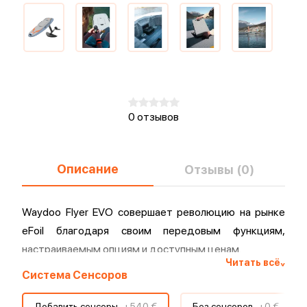
0 отзывов
Описание
Отзывы (0)
Waydoo Flyer EVO совершает революцию на рынке
eFoil благодаря своим передовым функциям,
настраиваемым опциям и доступным ценам.
Читать всё
^
Система Сенсоров
Добавить сенсоры
+
540 €
Без сенсоров
+
0 €