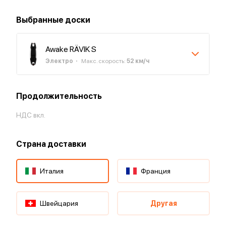
Выбранные доски
Awake RÄVIK S
Электро
Макс. скорость
:
52
км/ч
Продолжительность
НДС вкл.
Страна доставки
Италия
Франция
Швейцария
Другая