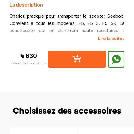
La description
Chariot pratique pour transporter le scooter Seabob.
Convient à tous les modèles: F5, F5 S, F5 SR. La
construction est en aluminium haute résistance. Il
dispose d'une fixation simple et d'un support latéral
Lire la suite
^
fiable. A une poignée réglable pratique, qui peut être
facilement démontée si vous le souhaitez. Se déplace
€ 630
sur roues avec pneus en polyuréthane.
TVA et livraison exclus
Choisissez des accessoires