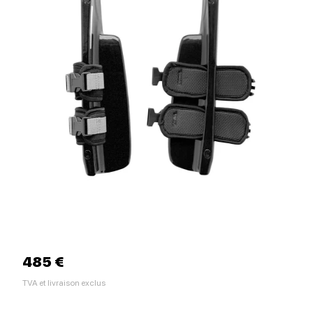
485 €
TVA et livraison exclus