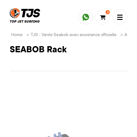
0
Home
>
TJS - Vente Seabob avec assistance officielle
>
Acces
SEABOB Rack