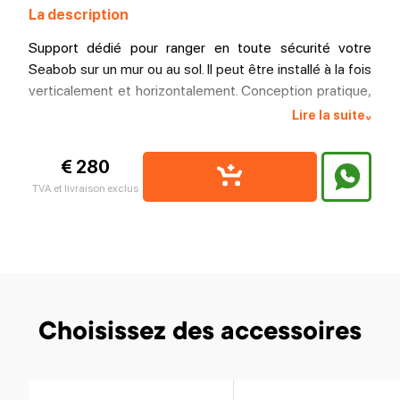
La description
Support dédié pour ranger en toute sécurité votre
Seabob sur un mur ou au sol. Il peut être installé à la fois
verticalement et horizontalement. Conception pratique,
peut être installé n'importe où: sur un bateau ou dans un
Lire la suite
^
garage. Convient à tous les modèles Seabob (F5, F5 S,
F5 SR).
€ 280
TVA et livraison exclus
Choisissez des accessoires