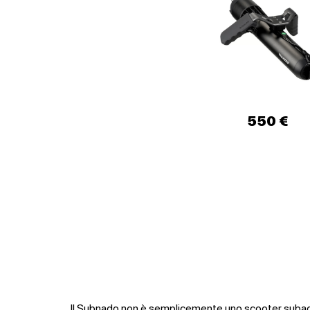
550 €
Il Subnado non è semplicemente uno scooter suba