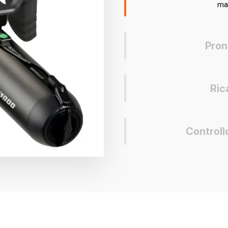
ma
Pron
Ric
Controllo