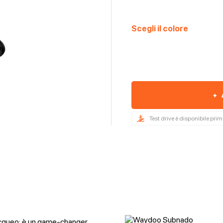
Scegli il colore
+
Test drive è disponibile pri
cqueo: è un game-changer