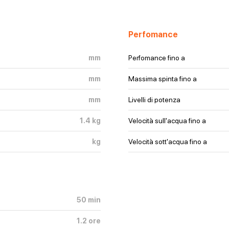
Perfomance
mm
Perfomance
fino a
mm
Massima spinta
fino a
mm
Livelli di potenza
1.4
kg
Velocità sull'acqua
fino a
kg
Velocità sott'acqua
fino a
50
min
1.2
ore