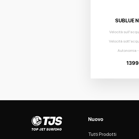
SUBLUE 
Velocità sull'acq
Velocità sott'acq
Autonomia
1399
Nuovo
Tutti Prodotti