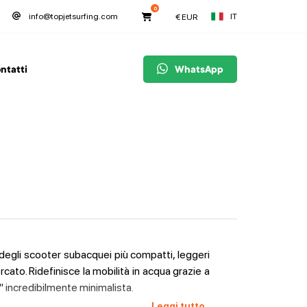
0
IT
info@topjetsurfing.com
€
EUR
ntatti
WhatsApp
degli scooter subacquei più compatti, leggeri
ercato. Ridefinisce la mobilità in acqua grazie a
o" incredibilmente minimalista.
Leggi tutto
^