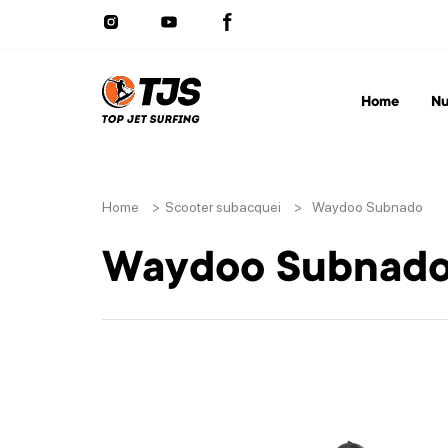
Home
Nu
Home
>
Scooter subacquei
>
Waydoo Subnado
Waydoo Subnad