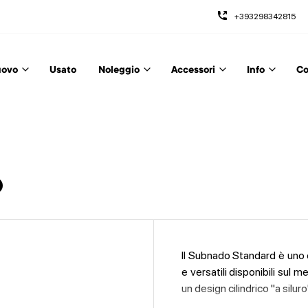
+393298342815
ovo
Usato
Noleggio
Accessori
Info
Co
o
Il Subnado Standard è uno 
e versatili disponibili sul m
un design cilindrico "a silur