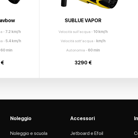
Navbow
SUBLUE VAPOR
ua
-
7.2
km/h
Velocità sull'acqua
-
10
km/h
ua
-
5.4
km/h
Velocità sott'acqua
-
km/h
-
60
min
Autonomia
-
60
min
 €
3290 €
Noleggio
Accessori
I
Noleggio e scuola
Jetboard e Efoil
C