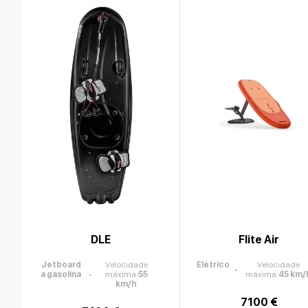
DLE
Flite Air
Jetboard
Velocidade
Elétrico
Velocidade
a gasolina
máxima
:
55
máxima
:
45
km/
km/h
7100 €