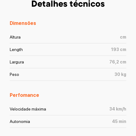
Detalhes técnicos
Dimensões
Altura
cm
Length
193
cm
Largura
76,2
cm
Peso
30
kg
Perfomance
Velocidade máxima
34
km/h
Autonomia
45
min