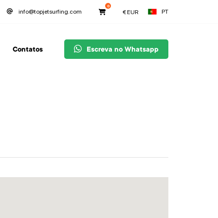
0
PT
info@topjetsurfing.com
€
EUR
Contatos
Escreva no Whatsapp