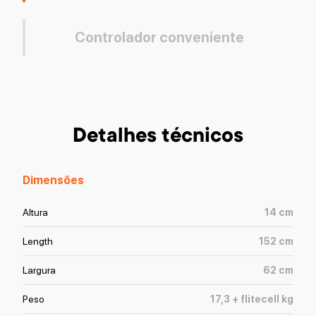
Controlador conveniente
Detalhes técnicos
Dimensões
Altura
14
cm
Length
152
cm
Largura
62
cm
Peso
17,3 + flitecell
kg