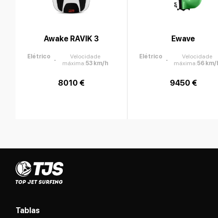
Awake RAVIK 3
Ewave
Elétrico
Velocidade
Elétrico
Velocidade
máxima
:
53
km/h
máxima
:
56
km/
8010 €
9450 €
Tablas