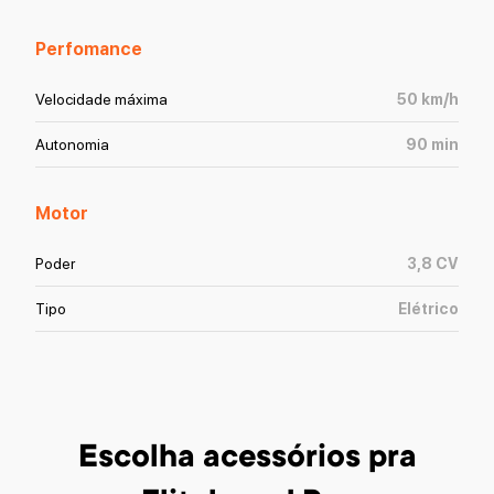
Perfomance
Velocidade máxima
50
km/h
Autonomia
90
min
Motor
Poder
3,8
CV
Tipo
Elétrico
Escolha acessórios
pra