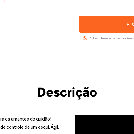
+
C
O test drive está disponíve
Descrição
ara os amantes do guidão!
 controle de um esqui. Ágil,