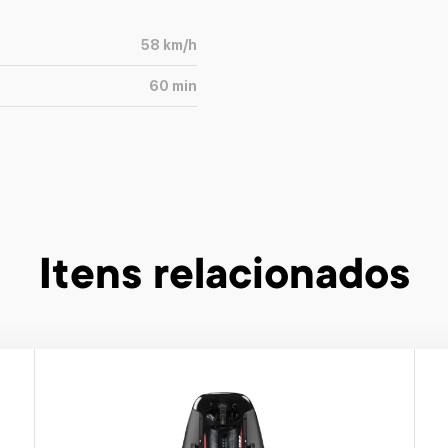
58
km/h
60
min
Itens relacionados