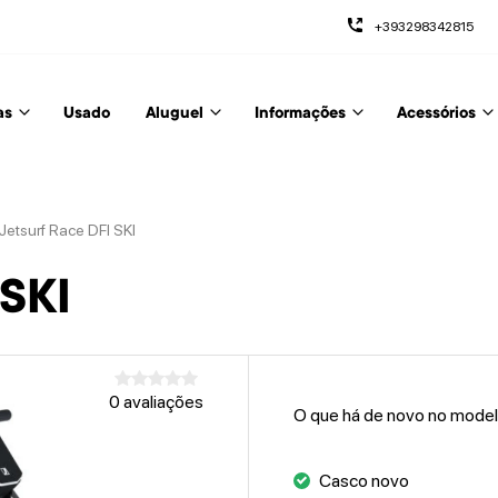
+393298342815
as
Usado
Aluguel
Informações
Acessórios
Jetsurf Race DFI SKI
 SKI
0 avaliações
O que há de novo no mode
Casco novo