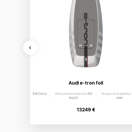
Audi e-tron foil
Elétrico
Velocidade máxima
:
50
Tempo de trabalho
:
km/h
min
13249 €