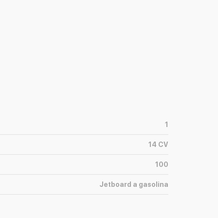
1
14
CV
100
Jetboard a gasolina