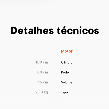
Detalhes técnicos
Motor
180
cm
Cilindro
60
cm
Poder
15
cm
Volume
25.9
kg
Tipo