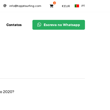
0
PT
info@topjetsurfing.com
€
EUR
Contatos
Escreva no Whatsapp
lo 2020?