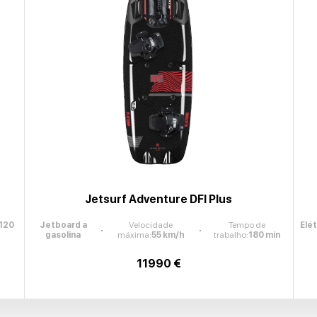
Jetsurf Adventure DFI Plus
120
Jetboard a
Velocidade
Tempo de
Elé
gasolina
máxima
:
55
km/h
trabalho
:
180
min
11990 €