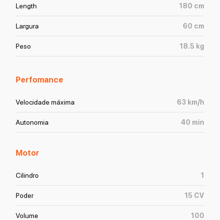
Length
180
cm
Largura
60
cm
Peso
18.5
kg
Perfomance
Velocidade máxima
63
km/h
Autonomia
40
min
Motor
Cilindro
1
Poder
15
CV
Volume
100