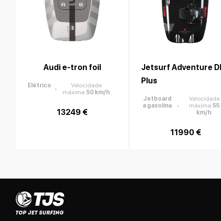
Audi e-tron foil
Jetsurf Adventure D
Plus
Elétrico
Velocidade
máxima
:
50
km/h
Jetboard
Velocidade
a gasolina
máxima
:
55
13249 €
km/h
11990 €