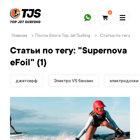
0
Главная
>
Посты блога Top Jet Surfing
>
Статьи по тегу: "Sup
Статьи по тегу: "Supernova
eFoil" (1)
джетсерф
Электро VS бензин
электродоски