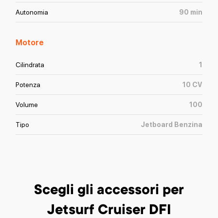
Autonomia
90
min
Motore
Cilindrata
1
Potenza
10
CV
Volume
100
Tipo
Jetboard Benzina
Scegli gli accessori
per
Jetsurf Cruiser DFI