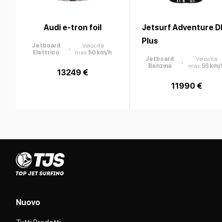
Audi e-tron foil
Jetsurf Adventure D
Plus
Jetboard
Velocità
Elettrico
max
:
50
km/h
Jetboard
Velocità
Benzina
max
:
55
km/
13249 €
11990 €
Nuovo