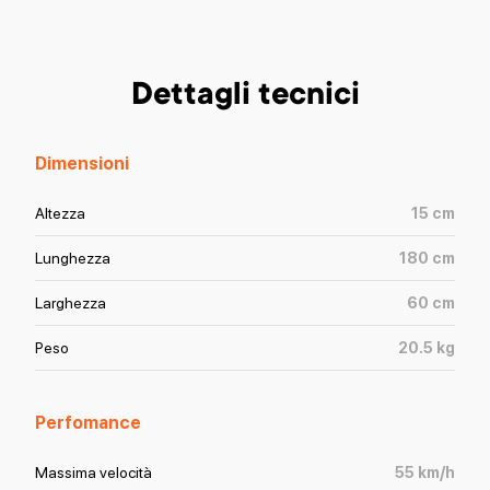
Dettagli tecnici
Dimensioni
Altezza
15
cm
Lunghezza
180
cm
Larghezza
60
cm
Peso
20.5
kg
Perfomance
Massima velocità
55
km/h