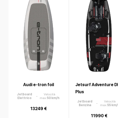
Audi e-tron foil
Jetsurf Adventure D
Plus
Jetboard
Velocità
Elettrico
max
:
50
km/h
Jetboard
Velocità
Benzina
max
:
55
km/
13249 €
11990 €