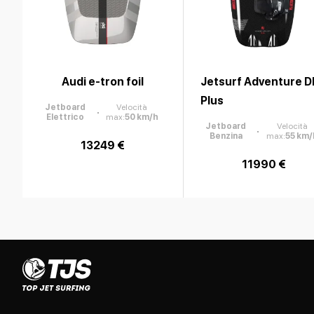
Audi e-tron foil
Jetsurf Adventure D
Plus
Jetboard
Velocità
Elettrico
max
:
50
km/h
Jetboard
Velocità
Benzina
max
:
55
km/
13249 €
11990 €