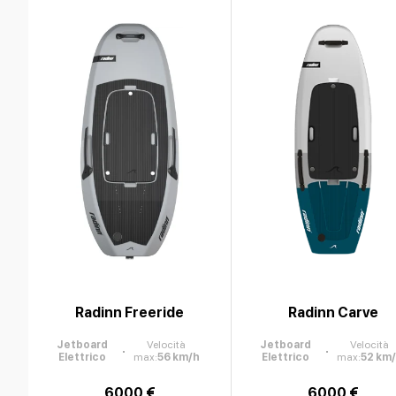
Radinn Freeride
Radinn Carve
Jetboard
Velocità
Jetboard
Velocità
Elettrico
max
:
56
km/h
Elettrico
max
:
52
km
6000 €
6000 €