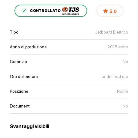
5.0
CONTROLLATO
Tipo
Jetboard Elettrico
Anno di produzione
2015 anno
Garanzia
No
Ore del motore
undefined ore
Posizione
Rome
Documenti
No
Svantaggi visibili