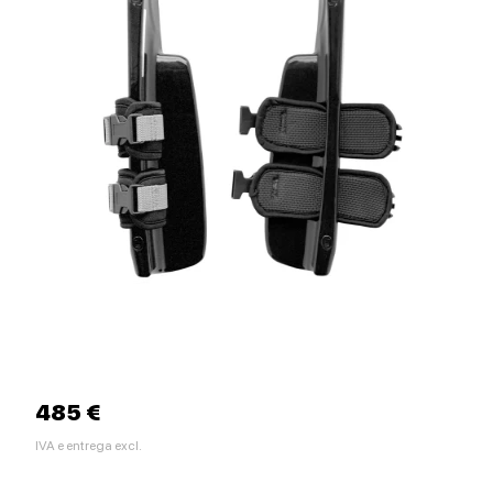
485 €
IVA e entrega excl.