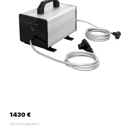
1430 €
IVA e entrega excl.