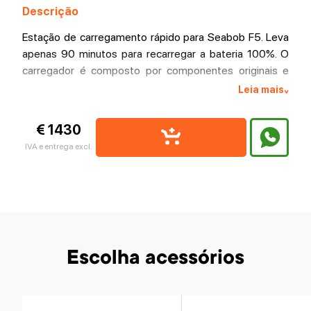
Descrição
Estação de carregamento rápido para Seabob F5. Leva
apenas 90 minutos para recarregar a bateria 100%. O
carregador é composto por componentes originais e
está em total conformidade com as características
Leia mais
^
técnicas do Seabob F5. Para carregar a bateria, uma
tensão de 220-240 V é suficiente.
€ 1430
IVA e entrega excl.
Escolha acessórios