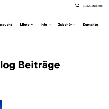
+393333980683
braucht
Miete
Info
Zubehör
Kontakte
Blog Beiträge