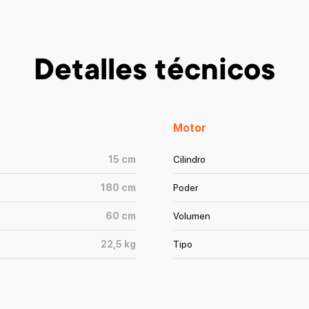
Detalles técnicos
Motor
15
cm
Cilindro
180
cm
Poder
60
cm
Volumen
22,5
kg
Tipo