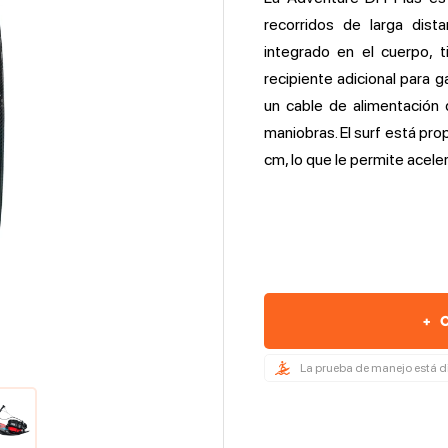
recorridos de larga dista
integrado en el cuerpo, 
recipiente adicional para 
un cable de alimentación 
maniobras. El surf está pr
cm, lo que le permite acele
+
C
La prueba de manejo está d