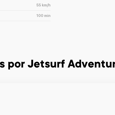
55
km/h
100
min
s
por Jetsurf Adventur