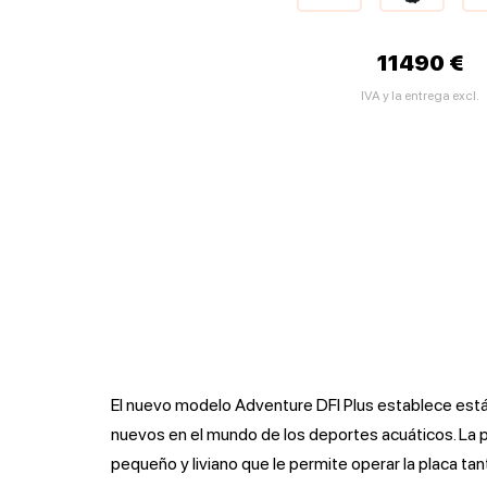
11490 €
IVA y la entrega excl.
El nuevo modelo Adventure DFI Plus establece e
nuevos en el mundo de los deportes acuáticos. La p
pequeño y liviano que le permite operar la placa t