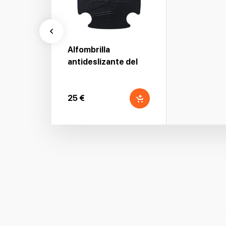
Alfombrilla
antideslizante del
compartimento del
motor - Negro
25 €