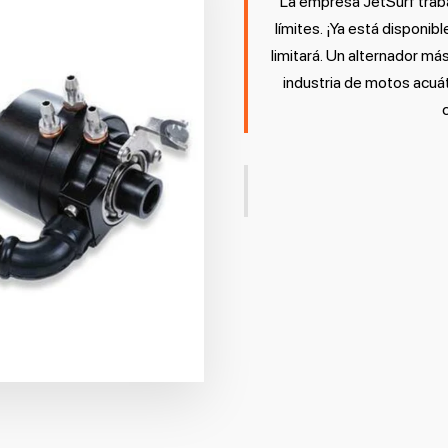
La empresa JetSurf trabaj
límites. ¡Ya está disponibl
limitará. Un alternador má
industria de motos acuát