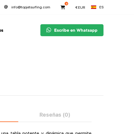
0
ES
info@topjetsurfing.com
€
EUR
os
Escribe en Whatsapp
Reseñas (0)
 una tabla potente y dinámica que permite