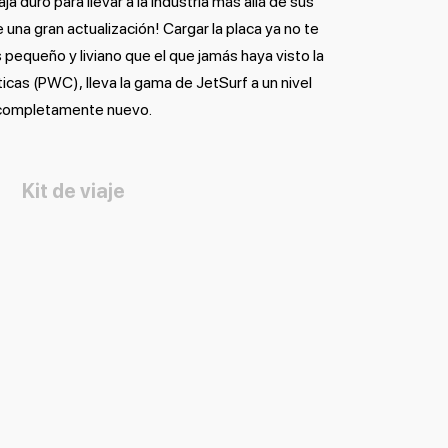
a duro para llevar a la industria más allá de sus
e una gran actualización! Cargar la placa ya no te
s pequeño y liviano que el que jamás haya visto la
icas (PWC), lleva la gama de JetSurf a un nivel
completamente nuevo.
Kit de viaje