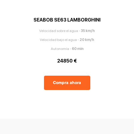
SEABOB SE63 LAMBORGHINI
Velocidad sobre el agua
-
35
km/h
Velocidad bajo el agua
-
20
km/h
Autonomía
-
60
min
24850 €
Compra ahora