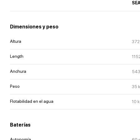
SE
Dimensiones y peso
Altura
372
Length
115
Anchura
54
Peso
35
Flotabilidad en el agua
10
k
Baterías
Autonomía
60