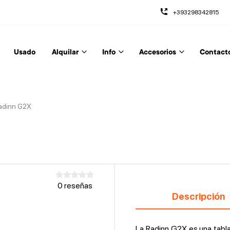
+393298342815
Usado
Alquilar
Info
Accesorios
Contact
adinn G2X
0 reseñas
Descripción
La Radinn G2X es una tabl