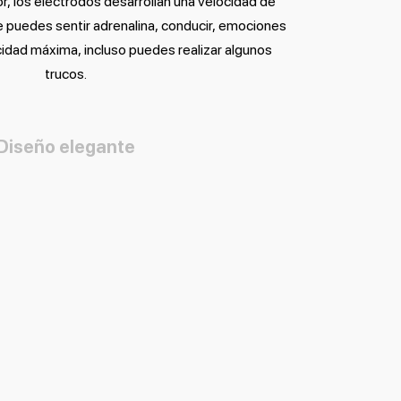
r, los electrodos desarrollan una velocidad de
 puedes sentir adrenalina, conducir, emociones
locidad máxima, incluso puedes realizar algunos
trucos.
Diseño elegante