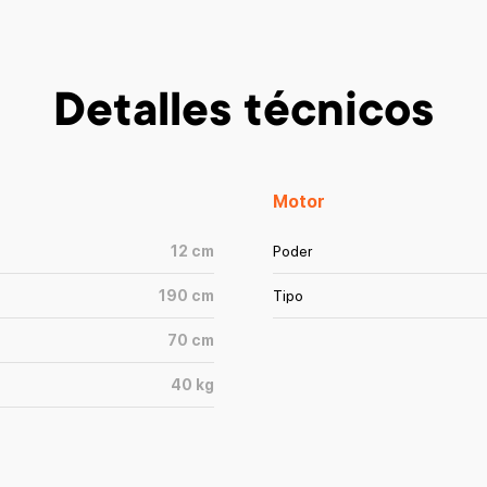
Detalles técnicos
Motor
12
cm
Poder
190
cm
Tipo
70
cm
40
kg