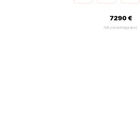
7290 €
IVA y la entrega excl.