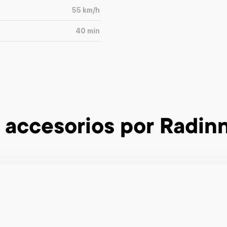
55
km/h
40
min
 accesorios
por Radin