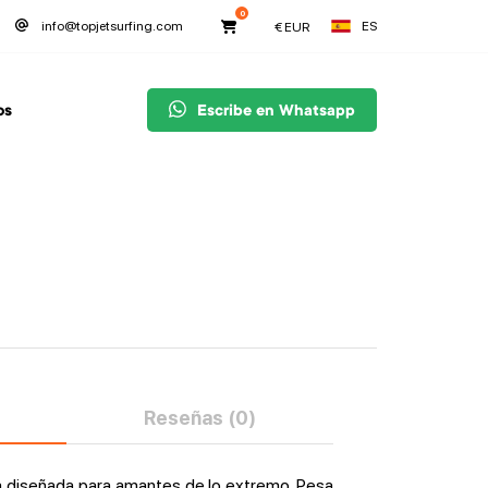
0
ES
info@topjetsurfing.com
€
EUR
os
Escribe en Whatsapp
Reseñas (0)
a diseñada para amantes de lo extremo. Pesa