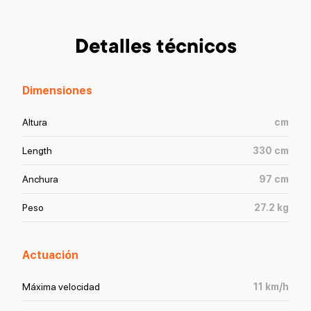
Detalles técnicos
Dimensiones
Altura
cm
Length
330
cm
Anchura
97
cm
Peso
27.2
kg
Actuación
Máxima velocidad
11
km/h