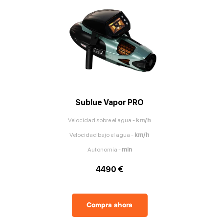
Sublue Vapor PRO
Velocidad sobre el agua
-
km/h
Velocidad bajo el agua
-
km/h
Autonomía
-
min
4490 €
Compra ahora