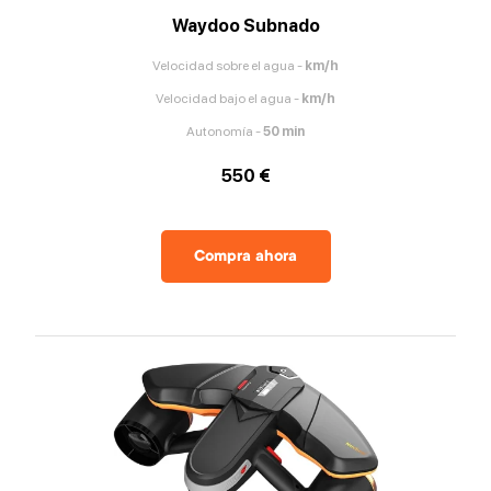
Waydoo Subnado
Velocidad sobre el agua
-
km/h
Velocidad bajo el agua
-
km/h
Autonomía
-
50
min
550 €
Compra ahora