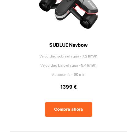
SUBLUE Navbow
Velocidad sobre el agua
-
7.2
km/h
Velocidad bajo el agua
-
5.4
km/h
Autonomía
-
60
min
1399 €
Compra ahora