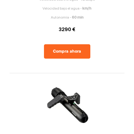
Velocidad bajo el agua
-
km/h
Autonomía
-
60
min
3290 €
Compra ahora