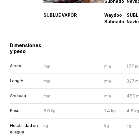
SUBLUE VAPOR
Waydoo
SUBL
Subnado
Navb
Dimensiones
y peso
Altura
mm
mm
177
m
Length
mm
mm
327
m
Anchura
mm
mm
486
Peso
8.9
kg
1.4
kg
4.5
kg
Flotabilidad en
kg
kg
kg
el agua