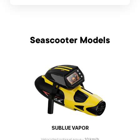
Seascooter Models
SUBLUE VAPOR
Velocidad sobre el agua
-
10
km/h