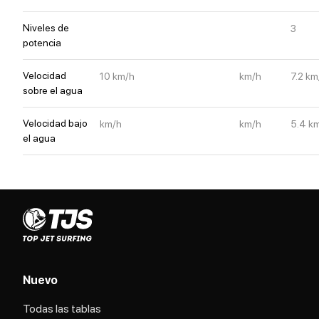
Niveles de
3
potencia
Velocidad
10
km/h
km/h
7.2
km
sobre el agua
Velocidad bajo
km/h
km/h
5.4
k
el agua
Nuevo
Todas las tablas