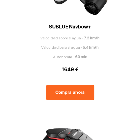
SUBLUE Navbow+
Velocidad sobre el agua
-
7.2
km/h
Velocidad bajo el agua
-
5.4
km/h
Autonomía
-
60
min
1649 €
Compra ahora