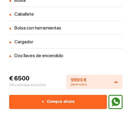
Bolsa
Caballete
Bolsa con herramientas
Cargador
Dos llaves de encendido
€ 6500
9990 €
➡
para nuevo
IVA y entrega excluidos
+
Compra ahora