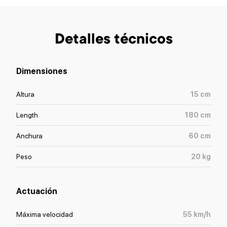
Detalles técnicos
Dimensiones
Altura
15
cm
Length
180
cm
Anchura
60
cm
Peso
20
kg
Actuación
Máxima velocidad
55
km/h