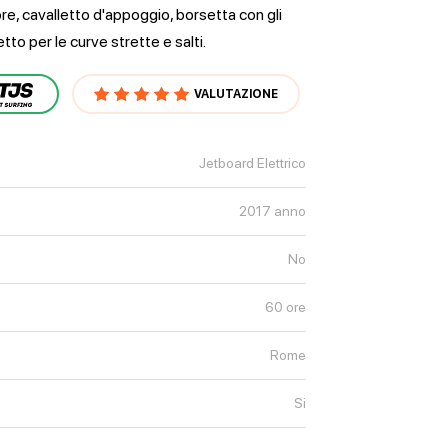
re, cavalletto d'appoggio, borsetta con gli
tto per le curve strette e salti.
VALUTAZIONE
Jetboard Elettrico
2017 anno
No
60 ore
Rome
Si