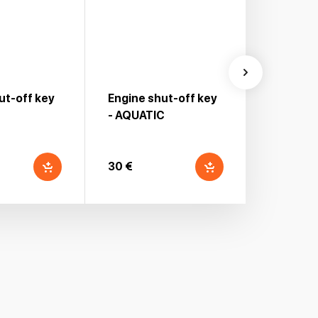
ut-off key
Engine shut-off key
Engine s
- AQUATIC
30 €
30 €