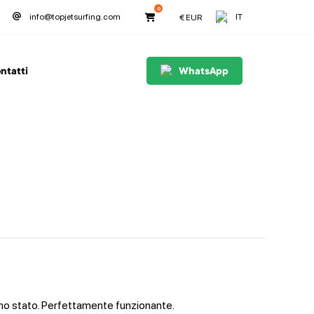
0
IT
info@topjetsurfing.com
€
EUR
ntatti
WhatsApp
imo stato. Perfettamente funzionante.