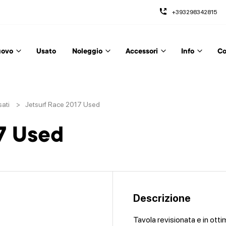
+393298342815
ovo
Usato
Noleggio
Accessori
Info
Co
sati
>
Jetsurf Race 2017 Used
7 Used
Descrizione
Tavola revisionata e in ott