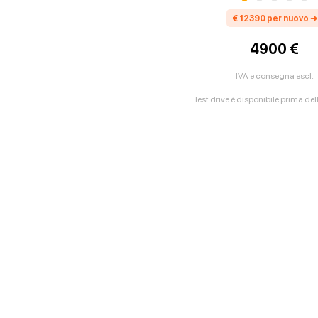
€
12390
per nuovo
➜
4900 €
IVA e consegna escl.
Test drive è disponibile prima de