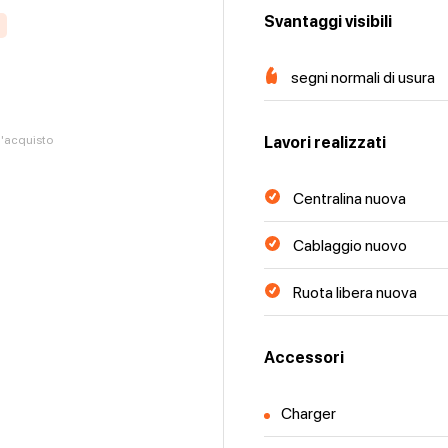
Svantaggi visibili
segni normali di usura
ll'acquisto
Lavori realizzati
Centralina nuova
Cablaggio nuovo
Ruota libera nuova
Accessori
Charger