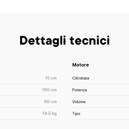
Dettagli tecnici
Motore
15
cm
Cilindrata
180
cm
Potenza
60
cm
Volume
19.5
kg
Tipo