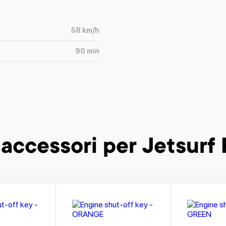
58
km/h
90
min
 accessori
per Jetsurf