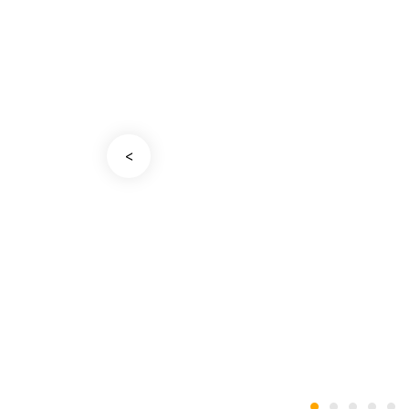
<
•
•
•
•
•