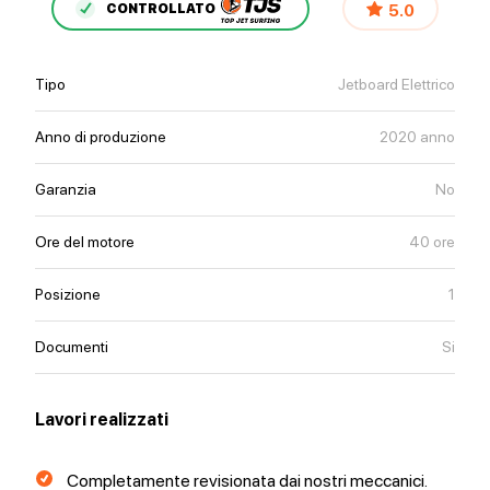
5.0
CONTROLLATO
Tipo
Jetboard Elettrico
Anno di produzione
2020 anno
Garanzia
No
Ore del motore
40 ore
Posizione
1
Documenti
Si
Lavori realizzati
Completamente revisionata dai nostri meccanici.