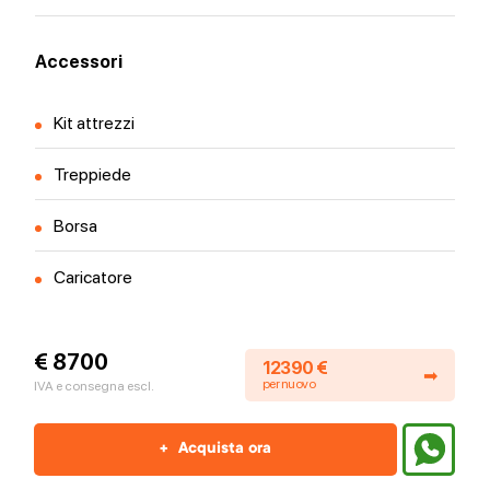
Accessori
Kit attrezzi
Treppiede
Borsa
Caricatore
€ 8700
12390 €
➡
per nuovo
IVA e consegna escl.
+
Acquista ora