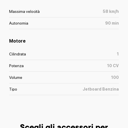
Massima velocità
58
km/h
Autonomia
90
min
Motore
Cilindrata
1
Potenza
10
CV
Volume
100
Tipo
Jetboard Benzina