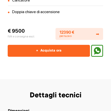
Caricatore
Doppia chiave di accensione
€ 9500
12390 €
➡
per nuovo
IVA e consegna escl.
+
Acquista ora
Dettagli tecnici
Dimensioni