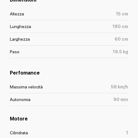
Altezza
15
cm
Lunghezza
180
cm
Larghezza
60
cm
Peso
19.5
kg
Perfomance
Massima velocità
58
km/h
Autonomia
90
min
Motore
Cilindrata
1