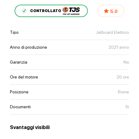
5.0
CONTROLLATO
Tipo
Jetboard Elettrico
Anno di produzione
2021 anno
Garanzia
No
Ore del motore
20 ore
Posizione
Rome
Documenti
Si
Svantaggi visibili