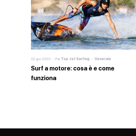
02 giu 2020
Per
Top Jet Surfing
Generale
Surf a motore: cosa è e come
funziona