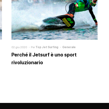
02 giu 2020
Per
Top Jet Surfing
Generale
Perché il Jetsurf è uno sport
rivoluzionario