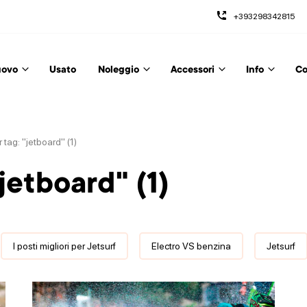
+393298342815
ovo
Usato
Noleggio
Accessori
Info
Co
r tag: "jetboard" (1)
"jetboard" (1)
I posti migliori per Jetsurf
Electro VS benzina
Jetsurf