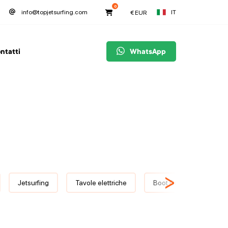
0
IT
info@topjetsurfing.com
€
EUR
ntatti
WhatsApp
>
Jetsurfing
Tavole elettriche
Boot Düsseldorf 2020